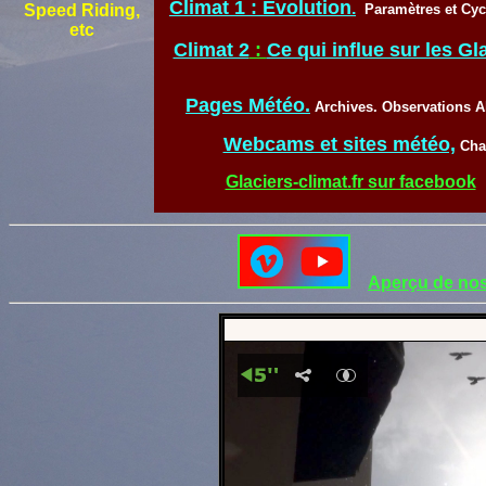
Climat 1 : Evolution
.
Speed Riding,
Paramètres et
Cyc
etc
Climat 2
:
Ce qui influe sur les Gl
Pages Météo
.
Archives.
Observations A
Webcams et sites météo,
Cha
Glaciers-climat.fr sur facebook
Aperçu de nos