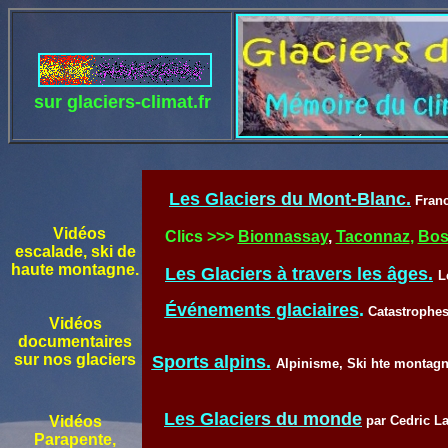
sur glaciers-climat.fr
Les
Glaci
ers du Mont-Blanc.
Franc
Vidéos
Clics >>>
Bionnassay
,
Taconnaz
,
Bos
escalade, ski de
haute montagne.
Les Glaciers à travers les âges.
L
Événements glaciaires
.
Catastrophe
Vidéos
documentaires
sur nos glaciers
Sports alpins.
Alpinisme, Ski hte montagn
Les Glaci
er
s du monde
Vidéos
par
Cedric L
Parapente,