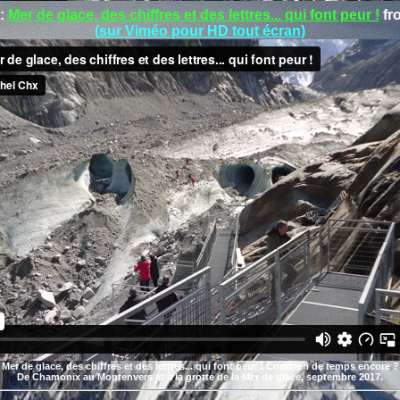
 :
Mer de glace, des chiffres et des lettres... qui font peur !
fr
(
sur Viméo pour HD tout écran)
Mer de glace, des chiffres et des lettres... qui font peur ! Combien de temps encore ?
De Chamonix au Montenvers et à la grotte de la Mer de glace, septembre 2017.