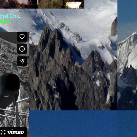
chel Chx
.
4089