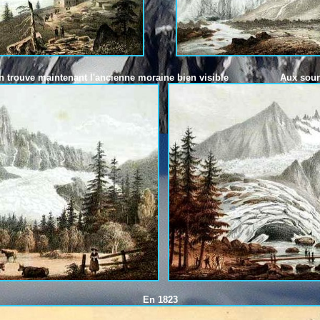
n
trouve
maintenant
l'ancienne
moraine
bien
visible Aux sources 
En 1823