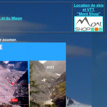
Location de skis
et VTT.
"Mont Shop"
a et du Miage
r zoomer.