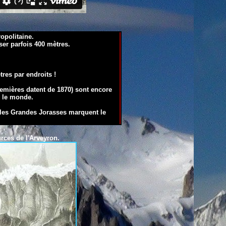
opolitaine.
ser parfois 400 mètres.
res par endroits !
remières datent de 1870) sont encore
s le monde.
 les Grandes Jorasses marquent le
ources de
l'Arveyron.