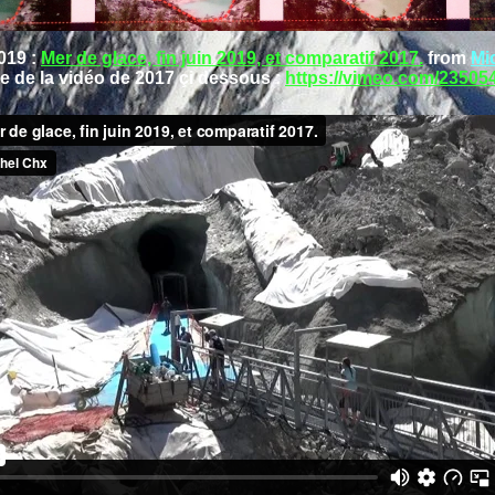
2019 :
Mer de glace, fin juin 2019, et comparatif 2017.
from
Mi
e de la vidéo de 2017 çi dessous :
https://vimeo.com/23505