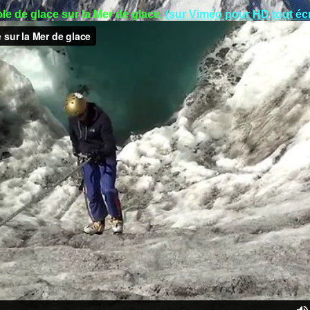
le
de glace sur la Mer de glace,
(
sur Viméo pour HD tout éc