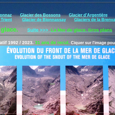
connaz
Glacier des Bossons
Glacier d'Argentière
 Trient
Glacier de Bionnassay
Glaciers de la Brenv
glace.
Suite >>>
La Mer de glace. Gros plans
tif 1992 / 2023.
31 ans de recul.
Ciquer sur l'image pou