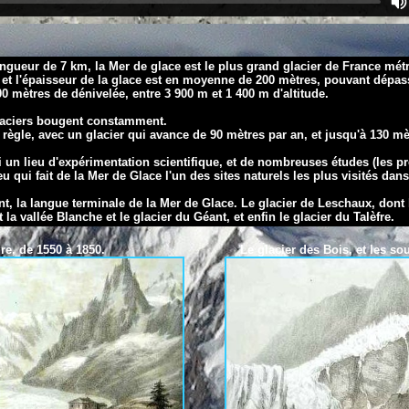
ngueur de 7 km, la Mer de glace est le plus grand glacier de France métr
 et l'épaisseur de la glace est en moyenne de 200 mètres, pouvant dépas
 mètres de dénivelée, entre 3 900 m et 1 400 m d'altitude.
laciers bougent constamment.
règle, avec un glacier qui avance de 90 mètres par an, et jusqu'à 130 mèt
i un lieu d'expérimentation scientifique, et de nombreuses études (les p
ieu qui fait de la Mer de Glace l'un des sites naturels les plus visités dan
nt, la langue terminale de la Mer de Glace.
Le glacier de Leschaux
, dont
t la vallée Blanche et
le glacier du Géant
, et enfin
le glacier du Talèfre
.
ciaire, de 1550 à 1850.
Le glacier des Bois, et les s