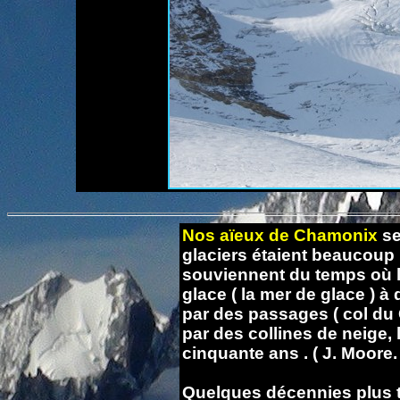
Nos aïeux de Chamonix
se
glaciers étaient beaucoup 
souviennent du temps où l'
glace ( la mer de glace ) à
par des passages ( col du 
par des collines de neige,
cinquante ans . ( J. Moore.
Quelques décennies plus tar