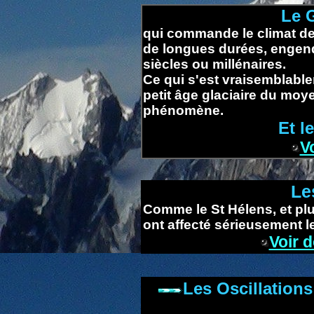
Le 
qui commande le climat de 
de longues durées, engendr
siècles ou millénaires.
Ce qui s'est vraisemblablem
petit âge glaciaire du moy
phénomène.
Et l
V
Le
Comme le St Hélens, et plu
ont affecté sérieusement le
Voir 
Les Oscillation