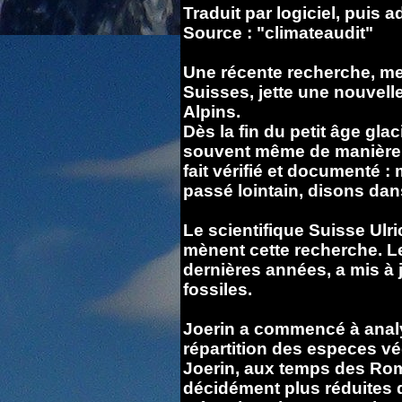
Traduit par logiciel, puis
Source : "climateaudit"
Une récente recherche, me
Suisses, jette une nouvelle
Alpins.
Dès la fin du petit âge glaci
souvent même de manière 
fait vérifié et documenté :
passé lointain, disons dan
Le scientifique Suisse Ulri
mènent cette recherche.
L
dernières années, a mis à
fossiles.
Joerin a commencé à anal
répartition des especes v
Joerin, aux temps des Roma
décidément plus réduites q