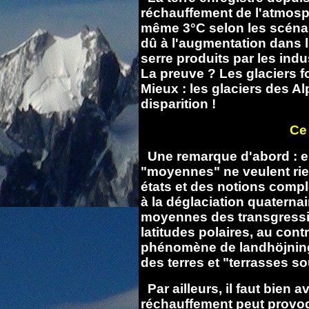
réchauffement de l'atmosph
même 3°C selon les scénari
dû à l'augmentation dans l
serre produits par les ind
La preuve ? Les glaciers fo
Mieux : les glaciers des A
disparition !
Ce 
Une remarque d'abord : en 
"moyennes" ne veulent rien
états et des notions complè
à la déglaciation quaternair
moyennes des transgressi
latitudes polaires, au cont
phénomène de landhöjning
des terres et "terrasses so
Par ailleurs, il faut bien 
réchauffement peut provo