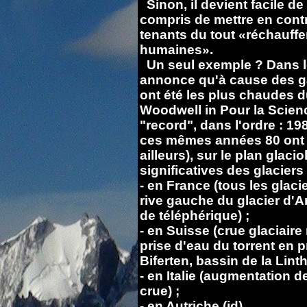
Sinon, il devient facile de
compris de mettre en cont
tenants du tout «réchauffe
humaines».
Un seul exemple ? Dans l
annonce qu'à cause des gaz
ont été les plus chaudes d
Woodwell in Pour la Scie
"record", dans l'ordre : 19
ces mêmes années 80 ont 
ailleurs), sur le plan glac
significatives des glaciers 
- en France (tous les glac
rive gauche du glacier d'A
de téléphérique) ;
- en Suisse (crue glaciaire
prise d'eau du torrent en p
Biferten, bassin de la Linth
- en Italie (augmentation 
crue) ;
- en Autriche (id).