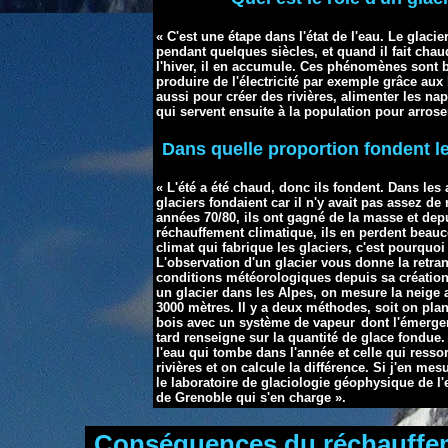
« C'est une étape dans l'état de l'eau. Le glacie
pendant quelques siècles, et quand il fait chaud, 
l'hiver, il en accumule. Ces phénomènes sont 
produire de l'électricité par exemple grâce aux
aussi pour créer des rivières, alimenter les na
qui servent ensuite à la population pour arroser
Dans quelle proportion fondent le
« L'été a été chaud, donc ils fondent. Dans les
glaciers fondaient car il n'y avait pas assez de
années 70/80, ils ont gagné de la masse et dep
réchauffement climatique, ils en perdent beauc
climat qui fabrique les glaciers, c'est pourquoi
L'observation d'un glacier vous donne la retra
conditions météorologiques depuis sa créatio
un glacier dans les Alpes, on mesure la neige
3000 mètres. Il y a deux méthodes, soit on plan
bois avec un système de vapeur
dont l'émerge
tard renseigne sur la quantité de glace fondue
l'eau qui tombe dans l'année et celle qui resso
rivières et on calcule la différence. Si j'en mesu
le laboratoire de glaciologie géophysique de 
de Grenoble qui s'en charge ».
Conséquences du réchauffem