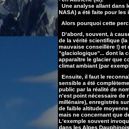
Une analyse allant dans l
NASA) a été faite pour les i
Alors pourquoi cette percep
D'abord, souvent, à caus
de la vérité scientifique (l
mauvaise conseillère !) et
"glaciologique"... dont la
apparaître le glacier que co
climat ambiant (par exempl
Ensuite, il faut le reconna
sensible a été complètem
public par la réalité de n
n'est point nécessaire de n
millénaire), enregistrés su
de faible altitude moyenne
mais ne concernant que de
L'exemple souvent invoqué
dans les Alpes Dauphinoi