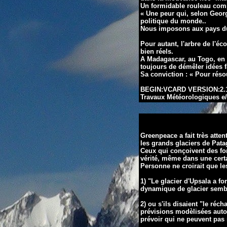
Un formidable rouleau comp
« Une peur qui, selon Georg
politique du monde..
Nous imposons aux pays du 
Pour autant, l'arbre de l'é
bien réels.
A Madagascar, au Togo, en 
toujours de démêler idées f
Sa conviction : « Pour réso
BEGIN:VCARD VERSION:2.1 N
Travaux Météorologiques e/
Greenpeace a fait très atte
les grands glaciers de Pata
Ceux qui conçoivent des f
vérité, même dans une certa
Personne ne croirait que l
1)
"Le glacier d'Upsala a fo
dynamique de glacier semb
2)
ou s'ils disaient "le réc
prévisions modèlisées aut
prévoir qui ne peuvent pas