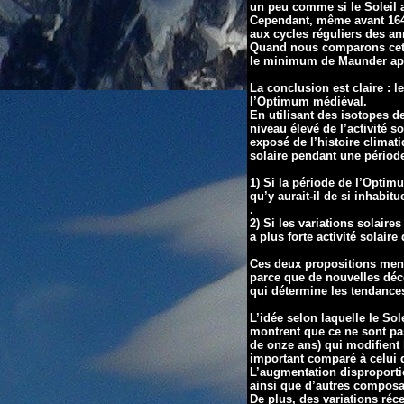
un peu comme si le Soleil a
Cependant, même avant 1640
aux cycles réguliers des an
Quand nous comparons cet é
le minimum de Maunder appa
La conclusion est claire : le
l’Optimum médiéval.
En utilisant des isotopes d
niveau élevé de l’activité s
exposé de l’histoire climati
solaire pendant une période
1) Si la période de l’Optim
qu’y aurait-il de si inhabi
.
2) Si les variations solaire
a plus forte activité solaire
Ces deux propositions mena
parce que de nouvelles décou
qui détermine les tendances
L’idée selon laquelle le So
montrent que ce ne sont pa
de onze ans) qui modifient 
important comparé à celui d
L’augmentation disproportio
ainsi que d’autres composa
De plus, des variations réc