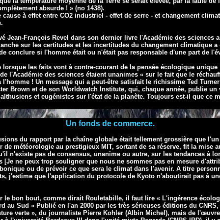
que la température moyenne de la Terre se serait élevée, par la faute de
omplètement absurde ! » (no 1438).
 cause à effet entre CO2 industriel - effet de serre -
et changement climat
.
vé Jean-François Revel dans son dernier livre l'Académie des sciences a
anche sur les certitudes et les incertitudes du changement climatique a
 de conclure si l'homme était ou n'était pas responsable d'une part de l'é
re lorsque les faits vont à contre-courant de la pensée écologique unique
de l'Académie des sciences étaient unanimes « sur le fait que le réchauff
û à l'homme ! Un message qui a peut-être satisfait le richissime Ted Turn
ster Brown et de son Worldwatch Institute, qui, chaque année, publie u
althusiens et eugénistes sur l'état de la planète. Toujours est-il que ce
Un fonds de commerce.
ions du rapport par la chaîne globale était tellement grossière que l'u
 de météorologie au prestigieux MIT, sortant de sa réserve, fit la mise au
qu'il n'existe pas de consensus, unanime ou autre, sur les tendances à l
s [Je ne peux trop souligner que nous ne sommes pas en mesure d'attri
bonique ou de prévoir ce que sera le climat dans l'avenir. A titre perso
ts, j'estime que l'application du protocole de Kyoto n'aboutirait pas à un
r le bon bout, comme dirait Rouletabille, il faut lire « L'ingérence écol
 au Sud » Publié en l'an 2000 par les très sérieuses éditions du CNRS, i
re verte », du journaliste Pierre Kohler (Albin Michel), mais de l'œuv