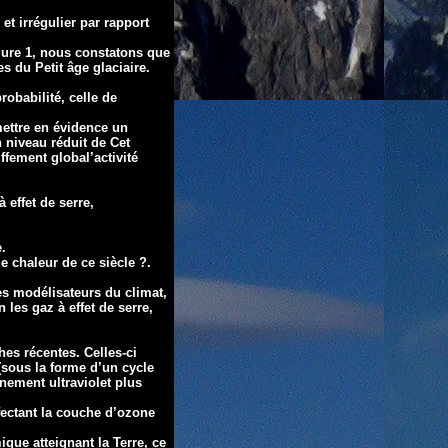
t irrégulier par rapport
gure 1, nous constatons que
du Petit âge glaciaire.
robabilité, celle de
mettre en évidence un
n niveau réduit de Cet
ffement global’activité
 effet de serre,
e.
ue chaleur de ce siècle ?.
es modélisateurs du climat,
 les gaz à effet de serre,
hes récentes. Celles-ci
(sous la forme d’un cycle
nnement ultraviolet plus
fectant la couche d’ozone
que atteignant la Terre, ce