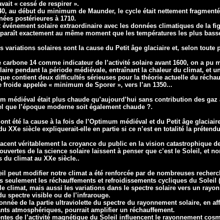
vait « cessé de respirer ».
, au début du minimum de Maunder, le cycle était nettement fragmenté e
nées postérieures à 1710.
vénement solaire extraordinaire avec les données climatiques de la fi
raît exactement au même moment que les températures les plus basses 
s variations solaires sont la cause du Petit âge glaciaire et, selon toute p
e carbone 14 comme indicateur de l’activité solaire avant 1600, on a pu 
olaire pendant la période médiévale, entraînant la chaleur du climat, et u
que contient deux difficultés sérieuses pour la théorie actuelle du réchau
 froide appelée « minimum de Sporer », vers l’an 1350...
um médiéval était plus chaude qu’aujourd’hui sans contribution des gaz à
tuel que l’époque moderne soit également chaude ?.
s ont été la cause à la fois de l’Optimum médiéval et du Petit âge glaciair
 du XXe siècle expliquerait-elle en partie si ce n’est en totalité la prétend
cent véritablement la croyance du public en la vision catastrophique d
vertes de la science solaire laissent à penser que c’est le Soleil, et non
 du climat au XXe siècle..
leil peut modifier notre climat a été renforcée par de nombreuses recherc
s seulement les réchauffements et refroidissements cycliques du Soleil 
le climat, mais aussi les variations dans le spectre solaire vers un rayo
u spectre visible ou de l’infrarouge.
nnée de la partie ultraviolette du spectre du rayonnement solaire, en af
nts atmosphériques, pourrait amplifier un réchauffement.
entes de l’activité magnétique du Soleil influencent le rayonnement cosmi