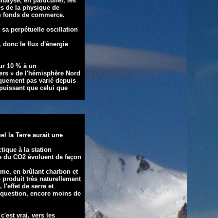
alyse, en particulier, les
es de la physique de
nu fonds de commerce.
t sa perpétuelle
oscillation
, donc le flux d'énergie
our 10 % à un
iers » de l'hémisphère Nord
iquement pas varié depuis
 puissant que celui que
el la Terre aurait une
tique à la station
le du CO2 évoluent de façon
mme, en brûlant charbon et
 produit très naturellement
 l'effet de serre et
a question, encore moins de
c'est vrai, vers les