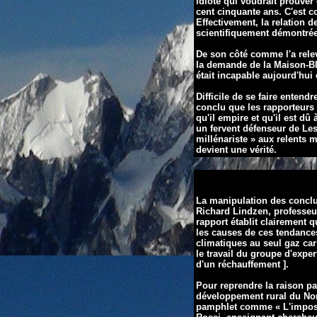
idiote qui voudrait
prouver 
cent cinquante
ans. C'est c
Effectivement, la relation de
scientifiquement démontrée
De son côté comme l'a rele
la demande de la Maison-Bl
était incapable aujourd'hui
Difficile de se faire entend
conclu que les rapporteurs 
qu'il empire et qu'il est d
un fervent défenseur de Le
millénariste » aux relents m
devient une vérité.
La manipulation des conclus
Richard Lindzen, professeur
rapport établit clairement 
les causes de ces tendance
climatiques au seul gaz car
le travail du groupe d'exper
d'un réchauffement ].
Pour reprendre la raison pa
développement rural du Nord
pamphlet comme « L'impostu