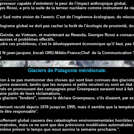
resseur capable d'entretenir la peur de l'impact
anthropique global.
es Rossi, a pris la suite de la terreur nucléaire comme instrument de
ré
Sud notre vision de l'avenir. C'est de l'ingérence
écologique, du néoco
cologisme global ne doit pas cacher la forêt de l'écologie de proximité, 
Guinée, au Vietnam, et maintenant au Rwanda, Georges Rossi a consacr
ausses et problèmes effectifs.
udre ces problèmes, c'est le
développement économique qu'il faut, pas 
:;jean-jacques_tiscali ORG:Météo-France;Chef de la Communication T
r
Glaciers de Patagonie méridionale.
ntion à ne pas mentionner des choses qui sont bien
connues des glaciolo
gonie avancent, tandis que les moyens et petits
reculent ou sont en état 
onds en promouvant des campagnes pour Greenpeace seraient tout
à fai
ine partie de leurs réclamations.
es
glaciers "fondent", comme le déclare Greenpeace, s'ils disaient, par ex
rtement reculé
depuis 1978 jusqu'en 1995,
mais il semble que la températu
le être
responsable".
hauffement global causera des catastrophes environnementales horribles
omatisées,
mais ce ne
sont que des prévisions modèlisées automatisées
 même prévoir le
temps que nous aurons la semaine prochaine.".