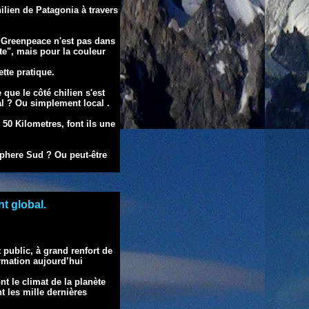
ilien de Patagonia à travers
e Greenpeace n'est pas
dans
te", mais pour la
couleur
ette pratique.
e que le côté chilien
s'est
bal ? Ou simplement
local .
s 50 Kilometres,
font ils une
sphere Sud ? Ou peut-être
nt global.
 public, à grand renfort de
irmation aujourd’hui
nt le climat de la planète
 les mille dernières