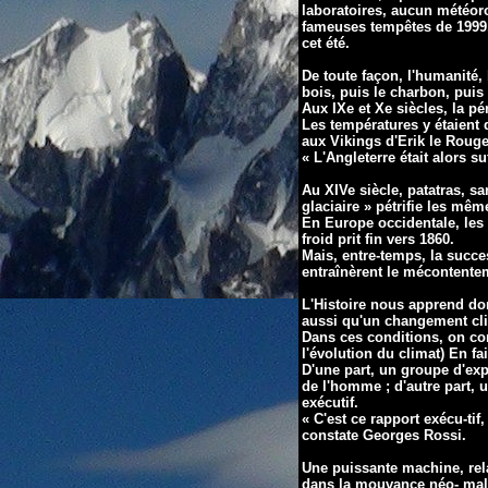
laboratoires, aucun météoro
fameuses tempêtes de 1999,
cet été.
De toute façon, l'humanité,
bois, puis le charbon, puis 
Aux IXe et Xe siècles, la
pé
Les températures y étaient 
aux Vikings d'Erik le Rouge
« L'Angleterre était alors 
Au XIVe siècle, patatras, s
glaciaire » pétrifie les mêm
En Europe occidentale, les 
froid prit fin vers 1860.
Mais, entre-temps, la suc
entraînèrent le mécontente
L'Histoire nous apprend don
aussi qu'un changement cli
Dans ces conditions, on
co
l'évolution du climat) En
fa
D'une part, un groupe d'ex
de l'homme ; d'autre part, 
exécutif.
« C'est ce rapport exécu-ti
constate Georges Rossi.
Une puissante machine, rel
dans la mouvance néo- mal