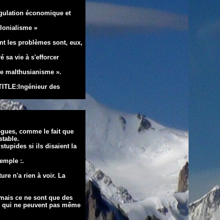
gulation économique et
lonialisme »
dont les problèmes sont,
eux,
é sa vie à
s'efforcer
le malthusianisme ».
ITLE:Ingénieur des
gues, comme le fait que
stable.
t stupides si ils disaient la
emple :.
re n'a rien à voir. La
mais ce ne
sont que des
qui ne peuvent pas même