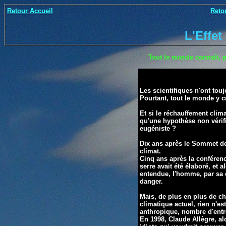
Retour Accueil
Reto
L'Effet
Tout le monde connaît, pa
Les scientifiques n'ont tou
Pourtant, tout le
monde y c
Et si le réchauffement climat
qu'une hypothèse non vérif
eugéniste ?
Dix ans après le Sommet de 
climat.
Cinq ans après la conféren
serre avait été élaboré, et
entendue,
l'homme, par sa 
danger.
Mais, de plus en plus de c
climatique actuel, rien n'es
anthropique, nombre d'entre
En 1998, Claude
Allègre, al