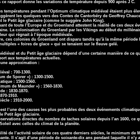
 ce rapport donne les variations de température depuis 900 après J
-
C.
s températures pendant l’Optimum climatique médiéval étaient plus éle
gèrent les quelques vers des Contes de Cantorbéry de Geoffrey Chaucer) 
 le Petit âge glaciaire (comme le suggère John King).
nant de toute l’Europe et du Groenland attestent la réalité de ces deux é
ine. La colonisation du Groenland par les Vikings au début du millénair
leur qui régnait à l’époque médiévale.
ire, ces colonies du Groenland ont disparu tandis qu’à la même période 
tiples « foires de glace » qui se tenaient sur le fleuve gelé.
édiéval et du Petit âge glaciaire dépend d’une certaine manière de ce 
port aux températures actuelles.
 une approximation :
éval : 700-1300.
um de Sporer ») : 1300-1500.
atique : 1500-1560.
inimum de Maunder ») : 1560-1830.
de : 1830-1870.
1870-1910.
ècle : 1910-2000.
il est l’une des causes les plus probables des deux événements climatiq
e Petit âge glaciaire.
bservations directes du nombre de taches solaires depuis l’an 1600, ce 
oleil avec celles du climat de la planète.
lité de l’activité solaire de ces quatre derniers siècles, le minimum de 
pante. Il s’agit d’une période de soixante-dix ans pendant laquelle il n’y 