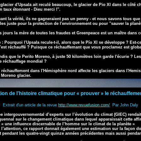
 glacier d'Upsala ait reculé beaucoup, le glacier
de Pio XI
dans le côté ch
 taux étonnant - Dieu merci !".
ant la vérité, ils ne gagneraient pas un penny - et nous savons tous qu
les juste pour la protection de l'environnement ou pour "sauver la planè
s jours la mère de toutes les fraudes et Greenpeace est un maître dans
c
 Pourquoi l'Upsala recule-t-il, alors que le Pío XI se développe ? Est-c
s'est réchauffé
? Puisque ce réchauffemant que vous proclamez est glo
ndis que le Perito Moreno, à juste 50 kilomètres loin garde l'écurie ? Le
re réchauffage mondial ?
le réchauffement dans l'Hémisphère
nord affecte les glaciers dans l'Hemi
o Moreno glacier.
tion de l’histoire climatique pour « prouver » le réchauffeme
Extrait d'un article de la revue
http://www.revuefusion.com/
Par John Daly
 intergouvernemental d’experts sur l’évolution du climat (GIEC) rendait
quennal sur le changement climatique dans lequel apparaissait cette aff
te « une influence discernable de l’homme sur le climat de la planète »
t l’attention, ce rapport donnait également une estimation sur la façon do
t pendant les quatre-vingt quinze années précédentes mais aussi pendant