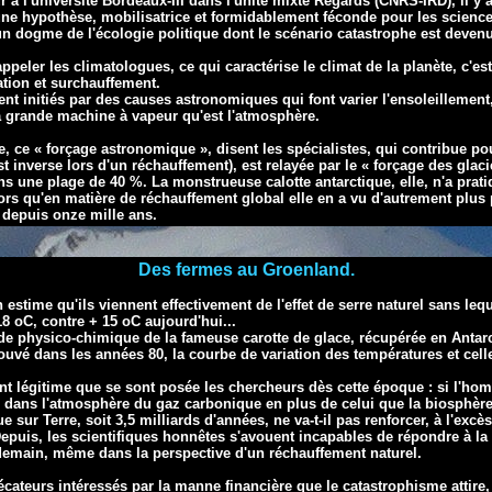
à l'université Bordeaux-III dans l'unité mixte Regards (CNRS-IRD), il y an
une hypothèse, mobilisatrice et formidablement féconde pour les scienc
 un dogme de l'écologie politique dont le scénario catastrophe est deve
appeler les climatologues, ce qui caractérise le climat de la planète, c'es
ation et surchauffement.
ent initiés par des causes astronomiques
qui font varier l'ensoleillement
la grande machine à vapeur qu'est
l'atmosphère.
e, ce « forçage astronomique », disent les spécialistes, qui contribue p
st inverse lors d'un réchauffement), est relayée par le « forçage des glac
ns une plage de 40 %. La monstrueuse calotte antarctique, elle, n'a prat
lors qu'en matière de réchauffement global elle en a vu d'autrement plus
 depuis onze mille ans.
Des fermes au Groenland.
estime qu'ils viennent effectivement de l'effet de serre naturel sans lequ
 oC, contre + 15 oC aujourd'hui...
ude physico-chimique de la fameuse
carotte de glace, récupérée en Antarc
rouvé dans les années 80, la courbe de
variation des températures et cel
nt légitime que
se sont posée les chercheurs dès cette époque : si l'ho
te dans
l'atmosphère du gaz carbonique en plus de celui que la biosphère
ue sur
Terre, soit 3,5 milliards d'années, ne va-t-il pas renforcer, à l'excès,
Depuis, les
scientifiques honnêtes s'avouent incapables de répondre à l
 demain,
même dans la perspective d'un réchauffement naturel.
récateurs intéressés par la manne financière
que le catastrophisme attire, 