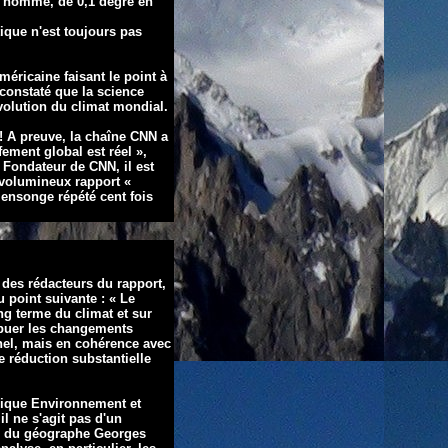
 l'homme, de 0,1 degré en
ique n'est toujours pas
méricaine faisant le
point à
 constaté que la
science
volution du climat
mondial.
 ! A preuve, la chaîne CNN a
ement global est réel »,
er Fondateur de CNN,
il est
n volumineux rapport
«
 mensonge répété cent fois
n des rédacteurs du
rapport,
 point suivante : «
Le
ong terme du climat et
sur
buer les
changements
nnel, mais
en cohérence avec
e réduction substantielle
ogique Environnement et
l ne s'agit pas d'un
re du géographe Georges