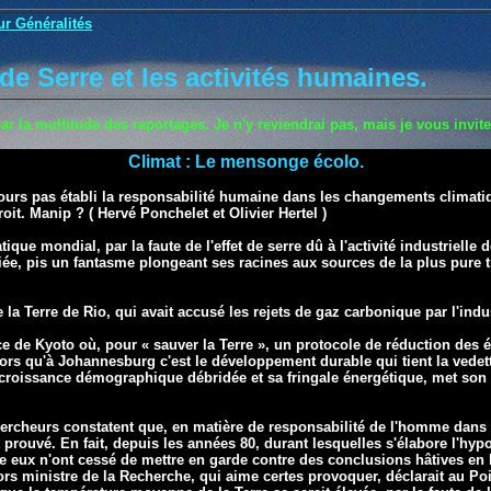
ur Généralités
 de Serre et les activités humaines
.
r la multitude des reportages. Je n'y reviendrai pas, mais je vous invite à
Climat : Le mensonge écolo.
jours pas établi la responsabilité humaine dans les changements climati
roit.
Manip ? ( Hervé Ponchelet et Olivier Hertel )
ique mondial, par la faute de l'effet de serre dû à l'activité industrielle d
iée,
pis un fantasme plongeant ses racines aux sources de la plus pure t
la Terre de Rio, qui avait accusé les rejets de gaz carbonique par l'ind
ce de Kyoto où, pour « sauver la Terre », un protocole de réduction des
 alors qu'à Johannesburg c'est le développement durable qui tient la vedet
croissance démographique débridée et sa fringale énergétique, met son
hercheurs constatent que, en matière de responsabilité de l'homme dans
t prouvé. En fait, depuis les années 80, durant lesquelles s'élabore l'hypo
 eux n'ont cessé de mettre en garde contre des conclusions hâtives en l
ors ministre de la Recherche, qui aime certes provoquer, déclarait au Poin