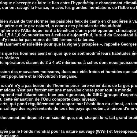
logue n'accepte de faire le lien entre
l'hypothétique changement climati
 qui ont ravagé la France, ni avec les
grandes inondations de l'Elbe ou 
 bien avant de transformer les paisibles feux de camp en chaudières à va
le pétrole et le gaz naturel, a connu des périodes de chaud-froid.
riphérie de l'Atlantique nord a bénéficié d'un « petit optimum climatique
de 1,5 à 1,6 oC
supérieures à celles d'aujourd'hui, le sud du Groenland é
 d'y installer
pas moins de 400 fermes et laiteries.
suffisamment ensoleillée pour que la vigne y prospère »,
rappelle Georges
ans que les hommes aient en quoi que ce soit modifié leurs habitudes én
es régions.
températures étaient de 2 à 4 oC inférieures à celles
dont nous jouisson
cession des mauvaises moissons,
dues aux étés froids et humides que sub
ment populaire et la Révolution
française.
c qu'il n'y a pas besoin de l'homme pour faire varier dans de larges pro
matique n'est pas forcément une mauvaise chose pour tout le monde.
mprend mal l'alarmisme, bien peu rigoureux, du GIEC (groupe d'experts
it, cette émanation de l'Onu comporte deux niveaux.
perts, qui pond régulièrement un rapport sur
l'évolution du climat, en ten
un collège des représentants de tous les pays
qui votent, à raison d'une 
f, document politique et non
scientifique, qui, chaque fois, fait grand bru
ayée par le Fonds mondial pour la nature sauvage (WWF) et Greenpeace,
thusienne.