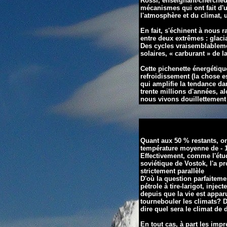
Rossi, enseignant-chercheur 
mécanismes qui ont fait d'
l'atmosphère et du climat,
En fait, s'échinent à nous r
entre deux extrêmes : glaci
Des cycles vraisemblablem
solaires, « carburant » de 
Cette pichenette énergétiqu
refroidissement (la chose e
qui amplifie la tendance da
trente millions d'années, a
nous vivons douillettement
Quant aux 50 % restants, on 
température moyenne de - 18
Effectivement, comme l'ét
soviétique de Vostok, l'a p
strictement parallèle
D'où la question parfaiteme
pétrole à tire-larigot, injec
depuis que la vie est appar
tournebouler les climats? 
dire quel sera le climat de
En tout cas, à part les imp