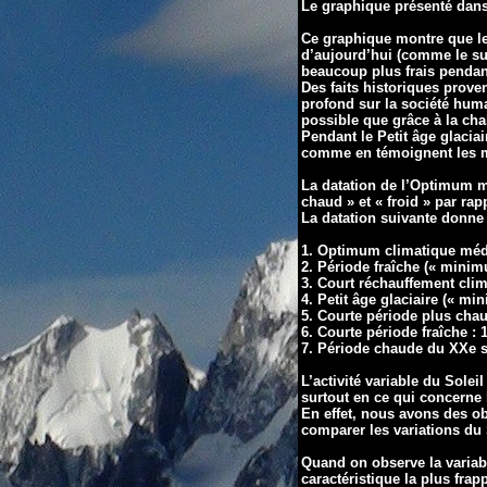
Le graphique présenté dans
Ce graphique montre que le
d’aujourd’hui (comme le sug
beaucoup plus frais pendant
Des faits historiques prove
profond sur la société huma
possible que grâce à la cha
Pendant le Petit âge glacia
comme en témoignent les mul
La datation de l’Optimum m
chaud » et « froid » par rap
La datation suivante donne
1. Optimum climatique médi
2. Période fraîche (« minim
3. Court réchauffement clim
4. Petit âge glaciaire (« m
5. Courte période plus chau
6. Courte période fraîche : 
7. Période chaude du XXe si
L’activité variable du Sole
surtout en ce qui concerne l
En effet, nous avons des o
comparer les variations du S
Quand on observe la variabi
caractéristique la plus frap