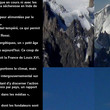
que en cours ni avec les
la sécheresse en Inde de
peur alimentées par le
 »
tait tempéré, ce qui permit
 Rossi.
ergétiques, un « petit
âge
s aujourd'hui. Ce coup de
it la France de Louis XVI,
portions le climat, mais
 intergouvernemental sur
tant d'y discerner l'action
voix par pays, un rapport
it dans les médias »,
 dont les fondateurs
sont