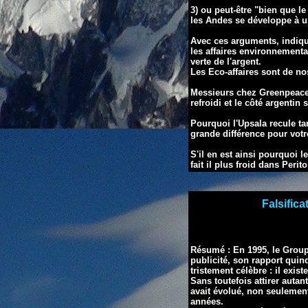
3)
ou peut-être
"bien que le
les Andes se développe à un
Avec ces arguments, indiqu
les affaires environnementa
verte de l'argent.
Les Eco-affaires sont de no
Messieurs chez Greenpeace :
refroidi et le côté argentin 
Pourquoi l'Upsala recule ta
grande différence pour vot
S'il en est ainsi pourquoi 
fait il plus froid dans Perit
Falsifica
Résumé : En 1995, le Groupe
publicité, son rapport quin
tristement célèbre : il exis
Sans toutefois attirer autan
avait évolué, non seulemen
années.