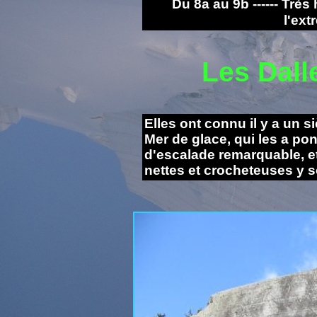
Du 8a au 9b ------ Tr
l'ext
Les Dall
Elles ont connu il y a un s
Mer de glace, qu
i les a po
d'escalade remarquable, et 
nettes et crocheteuses y s