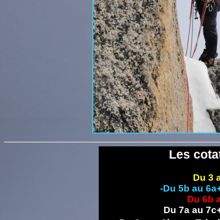
Les cota
Du 3 au
-Du 5b au 6a+
Du 6b au
Du 7a au 7c+ -