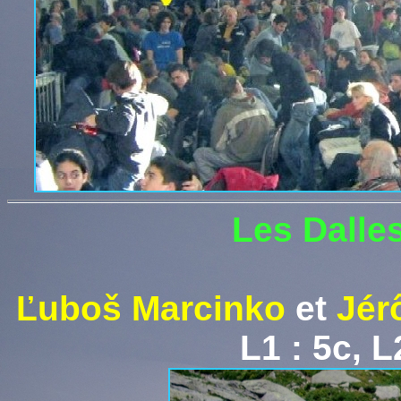
Les Dalle
Ľuboš
Marcinko
et
Jérô
L1 : 5c, L