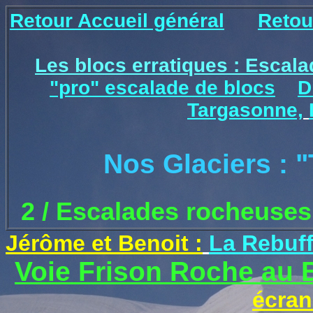
Retour Accueil général
Retou
Les blocs erratiques : Escala
"pro" escalade de blocs
D
Targasonne,
Nos Glaciers : "Ter
2 / Escalades rocheuses
Jérôme et Benoit :
La R
e
buf
Voie Frison Roche au 
écran