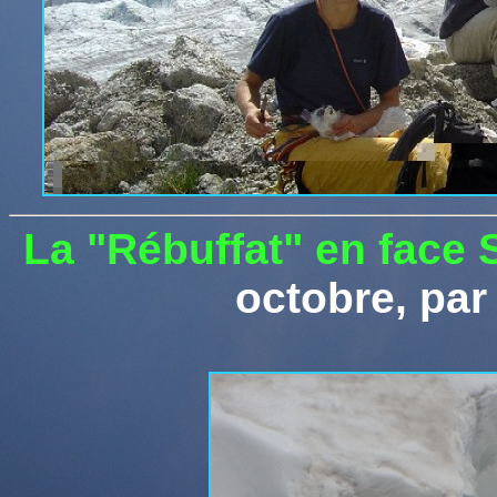
La "
Rébuffat" en face S
octobre,
pa