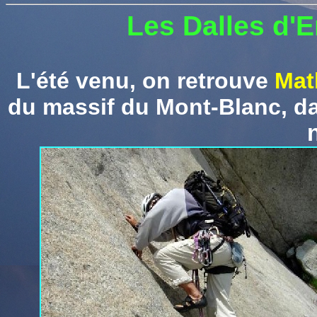
Les Dalles d'E
L'été venu, on retrouve
Mat
du massif du Mont-Blanc,
d